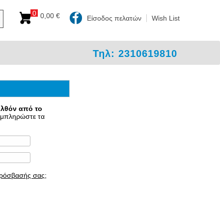
0
0,00 €
Είσοδος πελατών
Wish List
Τηλ: 2310619810
ελθόν από το
μπληρώστε τα
πρόσβασής σας;