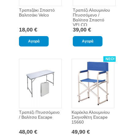
Τραπεζάκι Σπαστό
Τραπέζι Αλουμινίου
Βαλιτσάκι Velco
Πτυσσόμενο /
Βαλίτσα Σπαστό
VELCO
18,00 €
39,00 €
120x60x70/62/55cm
ΝΕΟ!
Τραπέζι Πτυσσόμενο
Καρέκλα Αλουμινίου
/ Βαλίτσα Escape
Σκηνοθέτη Escape
15660
48,00 €
49,90 €