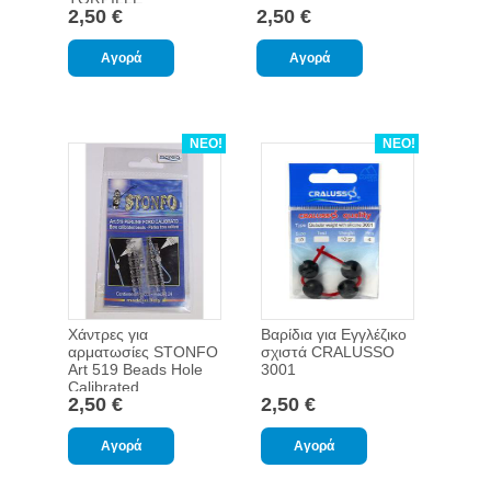
2,50 €
2,50 €
COMPETITION
ΝΕΟ!
ΝΕΟ!
Χάντρες για
Βαρίδια για Εγγλέζικο
αρματωσίες STONFO
σχιστά CRALUSSO
Art 519 Beads Hole
3001
Calibrated
2,50 €
2,50 €